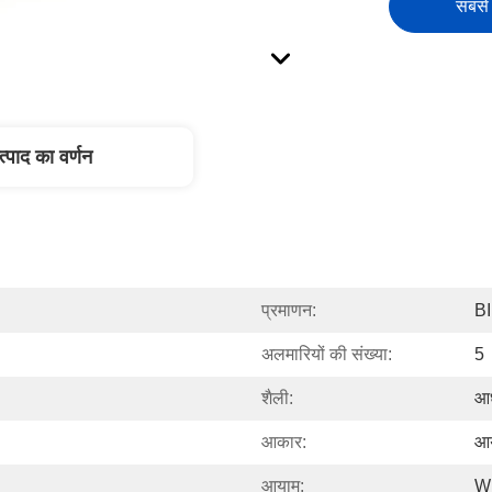
सबसे 
त्पाद का वर्णन
प्रमाणन:
B
अलमारियों की संख्या:
5
शैली:
आध
आकार:
आ
आयाम:
W