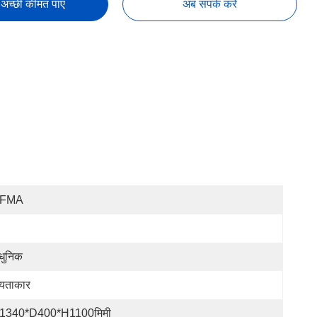
अच्छी कीमत पाएं
अब संपर्क करें
IFMA
ुनिक
यताकार
1340*D400*H1100मिमी